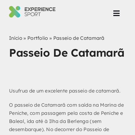
Skip
to
Toggl
content
Navig
Eventos Corporate
Início
»
Portfolio
»
Passeio de Catamarã
Passeio De Catamarã
Produção de Eventos
Projetos
Usufrua de um excelente passeio de catamarã.
O passeio de Catamarã com saída na Marina de
Peniche, com passagem pela costa de Peniche e
Baleal, ida até à Ilha da Berlenga (sem
desembarque). No decorrer do Passeio de