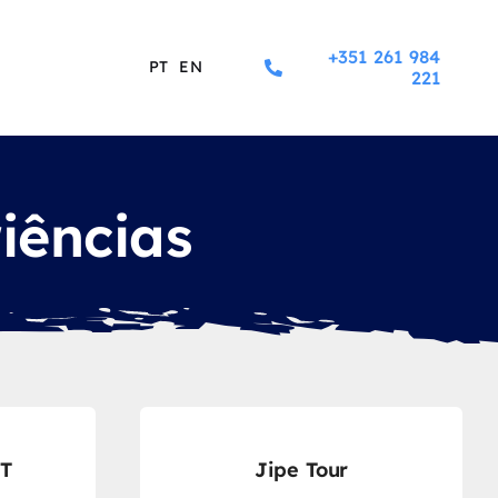
+351 261 984
PT
EN
221
iências
TT
Jipe Tour