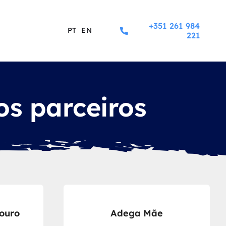
+351 261 984
PT
EN
221
os parceiros
ouro
Adega Mãe