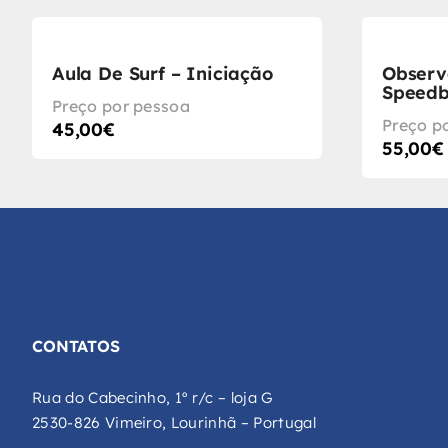
Aula De Surf – Iniciação
Observ
Speedb
Preço por pessoa
Preço p
45,00
€
55,00
€
CONTATOS
Rua do Cabecinho, 1º r/c – loja G
2530-826 Vimeiro, Lourinhã – Portugal