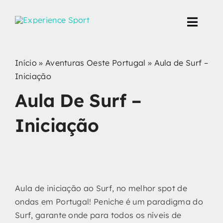
Skip
to
Toggl
content
Navig
Eventos Corporate
Início
»
Aventuras Oeste Portugal
»
Aula de Surf –
Iniciação
Produção de Eventos
Aula De Surf –
Iniciação
Projetos
Aula de iniciação ao Surf, no melhor spot de
ondas em Portugal! Peniche é um paradigma do
Surf, garante onde para todos os níveis de