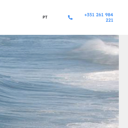
+351 261 984
PT
221