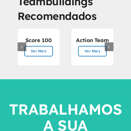
Teambuildings
Recomendados
Score 100
Action Team
C
T
Ver Mais
Ver Mais
TRABALHAMOS
A SUA